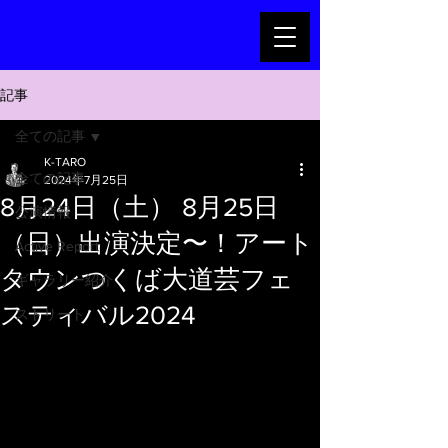
記事
全ての記事
K-TARO
全ての記事
2024年7月25日
8月24日（土） 8月25日
公演情報
（日）出演決定〜！アート
Active Report
タウンつくば大道芸フェ
ギャラリー紹介
スティバル2024
ストリート