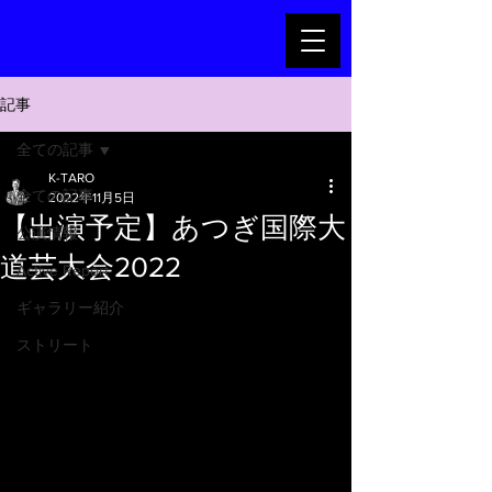
記事
全ての記事
K-TARO
全ての記事
2022年11月5日
【出演予定】あつぎ国際大
公演情報
道芸大会2022
Active Report
ギャラリー紹介
ストリート